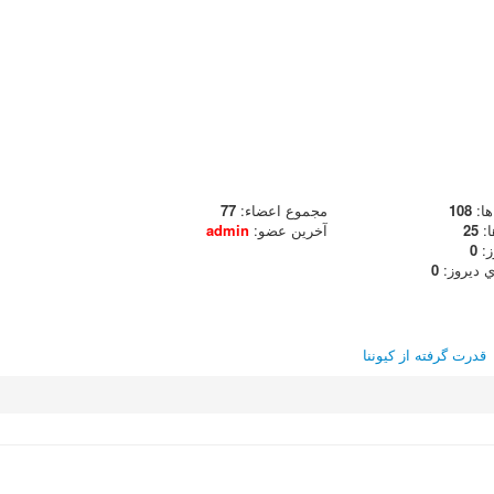
ا:
108
مجموع اعضاء:
77
ا:
25
آخرين عضو:
admin
ز:
0
 ديروز:
0
قدرت گرفته از
كيوننا